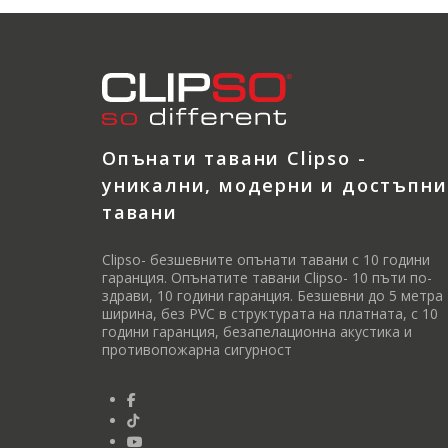
Опънати тавани Clipso -
уникални, модерни и достъпни
тавани
Clipso- безшевните опънати тавани с 10 години
гаранция. Опънатите тавани Clipso- 10 пъти по-
здрави, 10 години гаранция. Безшевни до 5 метра
ширина, без PVC в структурата на платната, с 10
години гаранция, безапелационна акустика и
противопожарна сигурност