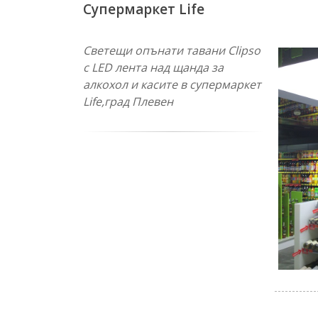
Супермаркет Life
Светещи опънати тавани Clipso
с LED лента над щанда за
алкохол и касите в супермаркет
Life,град Плевен