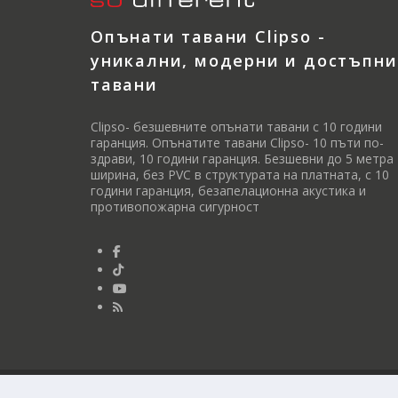
Опънати тавани Clipso -
уникални, модерни и достъпни
тавани
Clipso- безшевните опънати тавани с 10 години
гаранция. Опънатите тавани Clipso- 10 пъти по-
здрави, 10 години гаранция. Безшевни до 5 метра
ширина, без PVC в структурата на платната, с 10
години гаранция, безапелационна акустика и
противопожарна сигурност