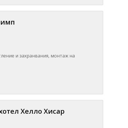
лимп
тление и захранвания, монтаж на
 хотел Хелло Хисар