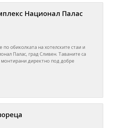
мплекс Национал Палас
е по обиколката на хотелските стаи и
нал Палас, град Сливен. Таваните са
 са монтирани директно под добре
вореца