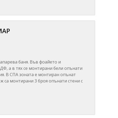
МАР
Сапарева баня. Във фоайето и
ДФ, а в тях се монтирани бели опънати
ния. В СПА зоната е монтиран опънат
саж са монтирани 3 броя опънати стени с