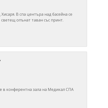
 Хисаря. В спа центъра над басейна се
 светещ опънат таван със принт.
y
ие в конферентна зала на Медикал СПА