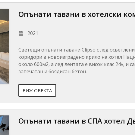
Опънати тавани в хотелски ко
2021
Светещи опънати тавани Clipso с лед осветлени
коридори в новоизградено крило на хотел Нацио
около 600м2, а лед лентата е висок клас 24v, и
запечатан и боядисан бетон.
ВИЖ ОБЕКТА
Опънати тавани в СПА хотел Д