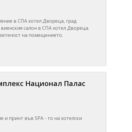
ление в СПА хотел Двореца, град
 виенския салон в СПА хотел Двореца.
ветеност на помещението.
мплекс Национал Палас
е и принт във SPA - то на хотелски