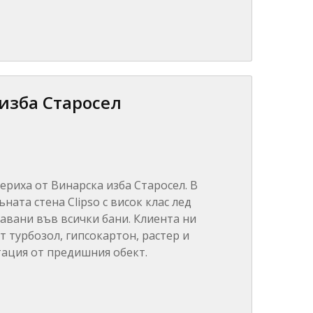
изба Старосел
ериха от Винарска изба Старосел. В
ата стена Clipso с висок клас лед
авани във всички бани. Клиента ни
т турбозол, гипсокартон, растер и
тация от предишния обект.