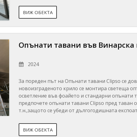
ВИЖ ОБЕКТА
Опънати тавани във Винарска 
2024
За пореден път на Опънати тавани Clipso се дов
новоизграденото крило се монтира светеща опън
осветление във фоайето и стандарни опънати т
предпочете опънати тавани Clipso пред таван о
т.н.,защото се убеди от дългогодишната експоа
ВИЖ ОБЕКТА