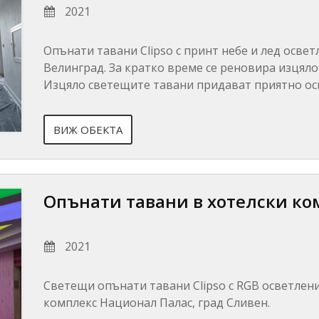
2021
Опънати тавани Clipso с принт небе и лед освет
Велинград. За кратко време се реновира изцяло
Изцяло светещите тавани придават приятно ос
ВИЖ ОБЕКТА
Опънати тавани в хотелски ко
2021
Светещи опънати тавани Clipso с RGB осветлени
комплекс Национал Палас, град Сливен.