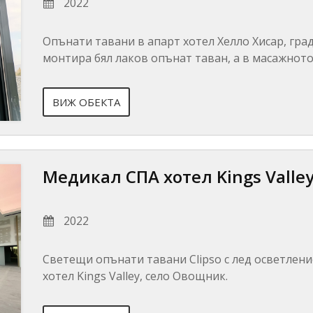
2022
Опънати тавани в апарт хотел Хелло Хисар, град
монтира бял лаков опънат таван, а в масажното
ВИЖ ОБЕКТА
Медикал СПА хотел Kings Valle
2022
Светещи опънати тавани Clipso с лед осветлен
хотел Kings Valley, село Овощник.