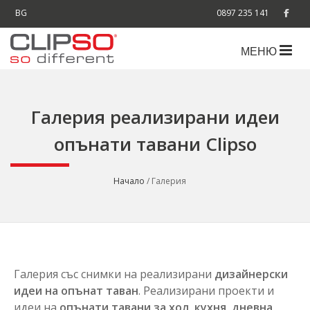
BG
0897 235 141
МЕНЮ
Галерия реализирани идеи
опънати тавани Clipso
Начало
/ Галерия
Галерия със снимки на реализирани
дизайнерски
идеи на опънат таван
. Реализирани проекти и
идеи на
опънати тавани за хол, кухня, дневна,