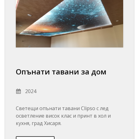
Опънати тавани за дом
2024
Светещи опънати тавани Clipso с лед
осветление висок клас и принт в хол и
кухня, град Хисаря.