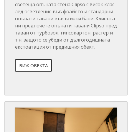
светеща опъната стена Clipso с висок клас
лед осветление във фоайето и стандарни
опънати тавани във всички бани. Клиента
ни предпочете опънати тавани Clipso пред
таван от турбозол, гипсокартон, растер и
т.н.,защото се убеди от дългогодишната
експоатация от предишния обект.
ВИЖ ОБЕКТА