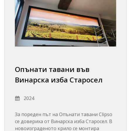
Опънати тавани във
Винарска изба Старосел
2024
За пореден път на Опънати тавани Clipso
се довериха от Винарска изба Старосел. В
новоизграденото крило се монтира