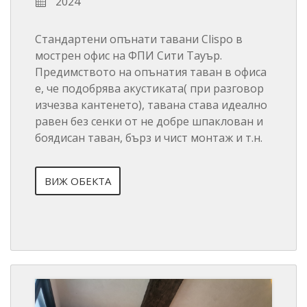
2024
Стандартени опънати тавани Clispo в
мострен офис на ФПИ Сити Тауър.
Предимството на опънатия таван в офиса
е, че подобрява акустиката( при разговор
изчезва кантенето), тавана става идеално
равен без сенки от не добре шпаклован и
боядисан таван, бърз и чист монтаж и т.н.
ВИЖ ОБЕКТА