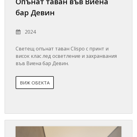
Опънат таван във Виена
бар Девин
2024
Светещ опънат таван Clispo с принт и
висок клас лед осветление и захранвания
във Виена бар Девин.
ВИЖ ОБЕКТА