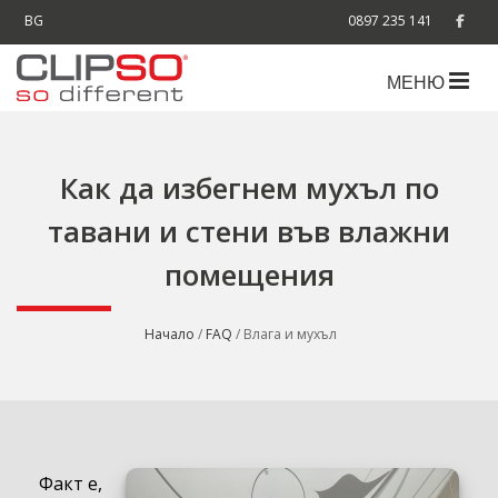
BG
0897 235 141
МЕНЮ
Как да избегнем мухъл по
тавани и стени във влажни
помещения
Начало
/
FAQ
/ Влага и мухъл
Факт е,