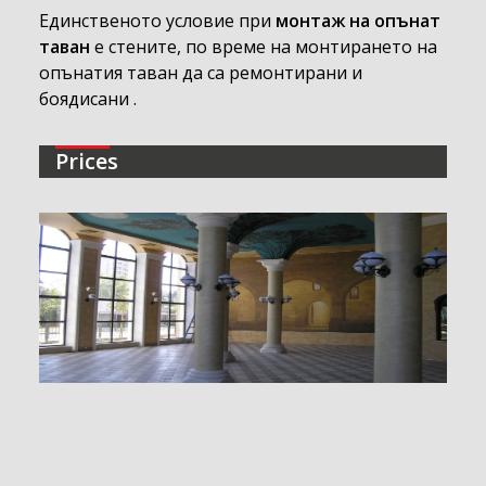
Единственото условие при
монтаж на опънат
таван
е стените, по време на монтирането на
опънатия таван да са ремонтирани и
боядисани .
Prices