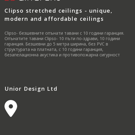
Clipso stretched ceilings - unique,
modern and affordable ceilings
Clipso- безшевните опънати тавани с 10 години гаранция.
Опънатите тавани Clipso- 10 пъти по-здрави, 10 години
гаранция. Безшевни до 5 метра ширина, без PVC в
структурата на платната, с 10 години гаранция,
безапелационна акустика и противопожарна сигурност
Unior Design Ltd