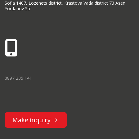
Sofia 1407, Lozenets district, Krastova Vada district 73 Asen
Yordanov Str
0897 235 141
Make inquiry