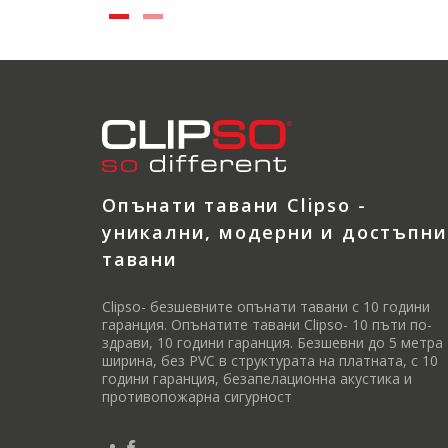
Опънати тавани Clipso -
уникални, модерни и достъпни
тавани
Clipso- безшевните опънати тавани с 10 години
гаранция. Опънатите тавани Clipso- 10 пъти по-
здрави, 10 години гаранция. Безшевни до 5 метра
ширина, без PVC в структурата на платната, с 10
години гаранция, безапелационна акустика и
противопожарна сигурност