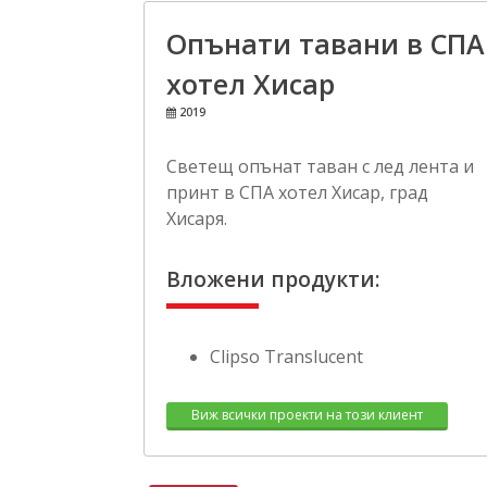
Опънати тавани в СПА
хотел Хисар
2019
Светещ опънат таван с лед лента и
принт в СПА хотел Хисар, град
Хисаря.
Вложени продукти:
Clipso Translucent
Виж всички проекти на този клиент