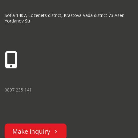
Sofia 1407, Lozenets district, Krastova Vada district 73 Asen
Yordanov Str
0897 235 141
Make inquiry