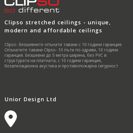
Clipso stretched ceilings - unique,
modern and affordable ceilings
Clipso- безшевните опънати тавани с 10 години гаранция.
Опънатите тавани Clipso- 10 пъти по-здрави, 10 години
гаранция. Безшевни до 5 метра ширина, без PVC в
структурата на платната, с 10 години гаранция,
безапелационна акустика и противопожарна сигурност
Unior Design Ltd