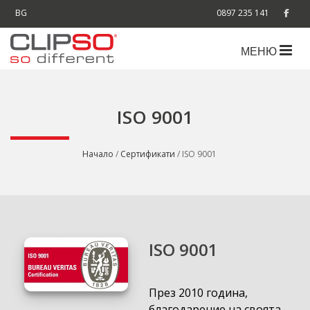
BG
0897 235 141
МЕНЮ
ISO 9001
Начало
/
Сертификати
/ ISO 9001
ISO 9001
През 2010 година,
благодарение на своята