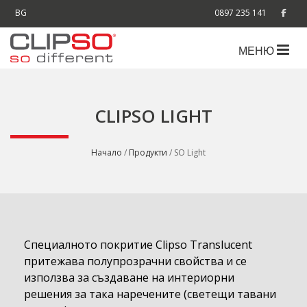
BG
0897 235 141
МЕНЮ
CLIPSO LIGHT
Начало
/
Продукти
/ SO Light
Специалното покритие Clipso Translucent
притежава полупрозрачни свойства и се
използва за създаване на интериорни
решения за така наречените (светещи тавани