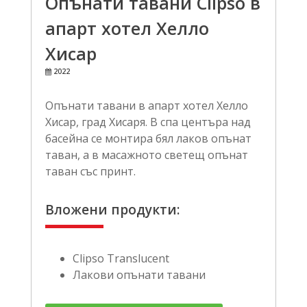
Опънати тавани Clipso в
апарт хотел Хелло
Хисар
2022
Опънати тавани в апарт хотел Хелло
Хисар, град Хисаря. В спа центъра над
басейна се монтира бял лаков опънат
таван, а в масажното светещ опънат
таван със принт.
Вложени продукти:
Clipso Translucent
Лакови опънати тавани