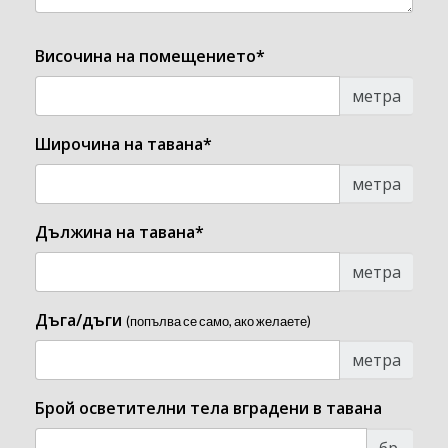
Височина на помещението*
метра
Широчина на тавана*
метра
Дължина на тавана*
метра
Дъга/дъги
(попълва се само, ако желаете)
метра
Брой осветителни тела вградени в тавана