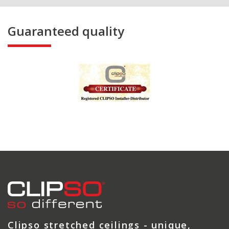
Guaranteed quality
Clipso stretched ceilings - unique,