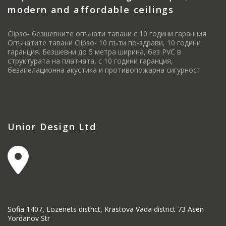
modern and affordable ceilings
Clipso- безшевните опънати тавани с 10 години гаранция.
Опънатите тавани Clipso- 10 пъти по-здрави, 10 години
гаранция. Безшевни до 5 метра ширина, без PVC в
структурата на платната, с 10 години гаранция,
безапелационна акустика и противопожарна сигурност
Unior Design Ltd
Sofia 1407, Lozenets district, Krastova Vada district 73 Asen
Yordanov Str