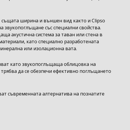
т същата ширина и външен вид както и Clipso
а звукопоглъщане със специални свойства.
аща акустична система за таван или стена в
материали, като специално разработената
минерална или изолационна вата.
чват като звукопоглъщаща облицовка на
 трябва да се обезпечи ефективно поглъщането
Опънат таван във Виена бар Девин
ат съвременната алтернатива на познатите