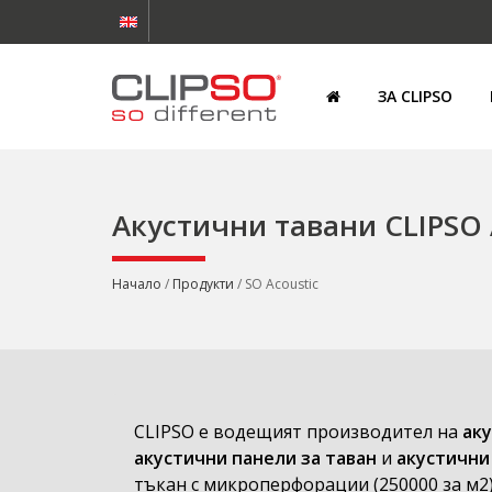
ЗА CLIPSO
Акустични тавани CLIPSO
Начало
/
Продукти
/ SO Acoustic
CLIPSO е водещият производител на
ак
акустични панели за таван
и
акустични
тъкан с микроперфорации (250000 за м2