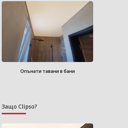
Опънати тавани в бани
Опънат
Защо Clipso?