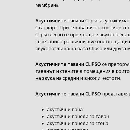
мембрана.
Акустичните тавани
Clipso акустик има
Стандарт. Притежава висок коефицент н
Clipso лесно се превръща в звукопоглъщ
съчетание с различни звукопоглъщащи 
звукопоглъщаща вата Clipso или друга 
Акустичните тавани CLIPSO
се препоръ
таванът и стените в помещения в които
на звука на средни и високи честоти.
Акустичните тавани CLIPSO
представляв
акустични пана
акустични панели за таван
акустични панели за стена