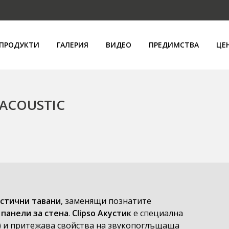
ПРОДУКТИ
ГАЛЕРИЯ
ВИДЕО
ПРЕДИМСТВА
ЦЕ
 ACOUSTIC
устични тавани
, заменящи познатите
 панели за стена
.
Clipso Акустик
е специална
) и притежава свойства на звукопоглъщаща