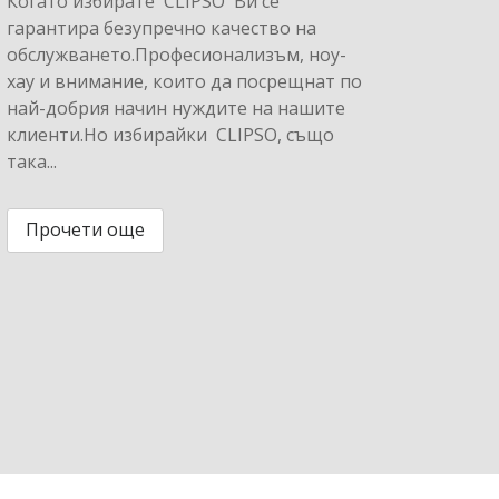
Когато избирате CLIPSO Ви се
гарантира безупречно качество на
обслужването.Професионализъм, ноу-
хау и внимание, които да посрещнат по
най-добрия начин нуждите на нашите
клиенти.Но избирайки CLIPSO, също
така...
Прочети още