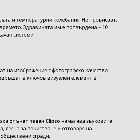
влага и температурни колебания. Не провисват,
с времето. Здравината им е потвърдена – 10
avan системи.
о
ат на изображение с фотографско качество.
ревръщат в ключов визуален елемент в
азка
опънат таван Clipso
намалява звуковите
, лесна за почистване и отговаря на
 обществени сгради.