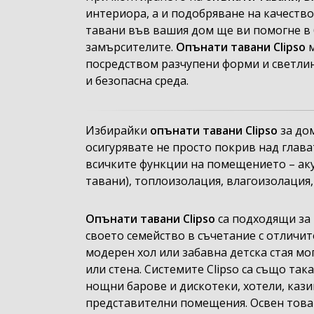
интериора, а и подобряване на качеств
тавани във вашия дом ще ви помогне в б
замърсителите.
Опънати тавани Clipso
м
посредством разчупени форми и светлин
и безопасна среда.
Избирайки
опънати тавани Clipso
за до
осигурявате не просто покрив над глава
всичките функции на помещението – акус
тавани), топлоизолация, влагоизолация,
Опънати тавани Clipso
са подходящи за в
своето семейство в съчетание с отличит
модерен хол или забавна детска стая мо
или стена. Системите Clipso са също так
нощни барове и дискотеки, хотели, кази
представителни помещения. Освен това 