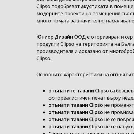
Clipso подобряват
акустиката
в помещен
модерните проекти на помещения със ст
много помага за значително намаляван
Юниор Дизайн ООД
е оторизиран и се
продукти Clipso на територията на Бълг
производителя и доказано от многобро
Clipso.
Основните характеристики на
опънатит
опънатите тавани Clipso
са безшев
фотореалистичен печат върху неде
опънати тавани Clipso
не променят 
опънати тавани Clipso
не провисва
опънати тавани Clipso
не се повре
опънати тавани Clipso
не се напук
Clipso сa
много здрави, издържат н