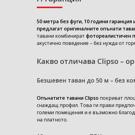
50 метра без фуги, 10 години гаранция 
предлагат оригиналните
опънати таван
тавани комбинират
фотореалистичен 
акустично поведение – без нужда от го
Какво отличава Clipso – 
Безшевен таван до 50 м – без к
Опънатите тавани Clipso
покриват площ
снаждащ профил. Това ги прави предпоч
големи помещения и е възможно благода
на платното.