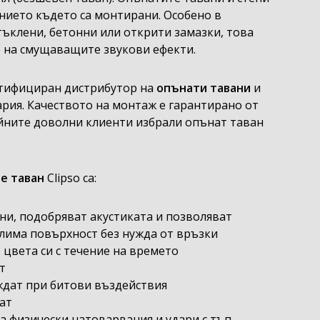
ието където са монтирани. Особено в
ъклени, бетонни или открити замазки, това
е на смущаващите звукови ефекти.
ртифициран дистрибутор на
опънати тавани
и
ария. Качеството на монтаж е гарантирано от
йните доволни клиенти избрали опънат таван
е таван
Clipso са:
ни, подобряват акустиката и позволяват
лима повърхност без нужда от връзки
цвета си с течение на времето
т
ждат при битови въздействия
ват
а физически натоварвания и удари с тъп