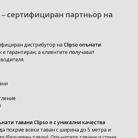
– сертифициран партньор на
ифициран дистрибутор на
Clipso опънати
 е гарантиран, а клиентите получават
водителя.
ани
тление
т
ати тавани Clipso е с уникални качества
:
а покрие всеки таван с ширина до 5 метра и
л (безшевен таван). Опънатите тавани и стени