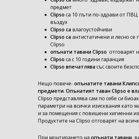
предмет
Clipso
сa 10 пъти по-здрави от ПВ
въздух
Clipso са
влагоустойчиви
Clipso са
антистатичени и лесно се 
Clipso
опънати тавани Clipso
отговарят 
Clipso
са с 10 години гаранция
Clipso впечатлява
със своите безсп
Нещо повече-
опънатите тавани Клипс
предмети
.
Опънатият таван Clipso е в
Clipso представлява сам по себе си био
параметри на всички изисквания като 
и за помещения с повишени хигиенни из
Продуктите на Clipso отговарят на всич
При монтирането на
опънати тавани
, 