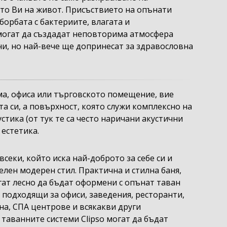
ото Ви на живот. Присъствието на опънати
орбата с бактериите, влагата и
огат да създадат неповторима атмосфера
и, но най-вече ще допринесат за здравословна
ма, офиса или търговското помещение, вие
та си, а повърхност, която служи комплексно на
тика (от тук те са често наричани акустични
 естетика.
секи, който иска най-доброто за себе си и
елен модерен стил. Практична и стилна баня,
гат лесно да бъдат оформени с опънат таван
а подходящи за офиси, заведения, ресторанти,
на, СПА центрове и всякакви други
таванните системи Clipso могат да бъдат