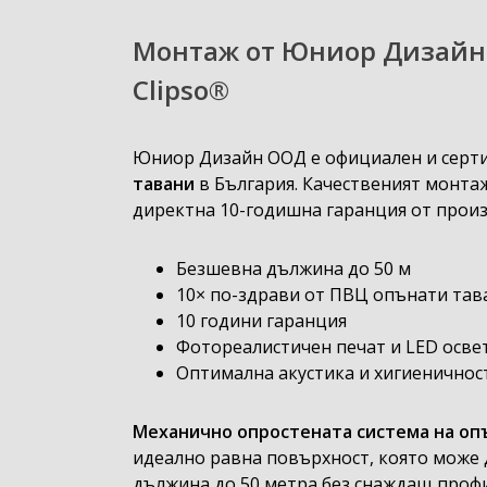
Монтаж от Юниор Дизайн 
Clipso®
Юниор Дизайн ООД е официален и серт
тавани
в България. Качественият монтаж
директна 10-годишна гаранция от произ
Безшевна дължина до 50 м
10× по-здрави от ПВЦ опънати тав
10 години гаранция
Фотореалистичен печат и LED осве
Оптимална акустика и хигиеничнос
Механично опростената система на опън
идеално равна повърхност, която може д
дължина до 50 метра без снаждащ профи