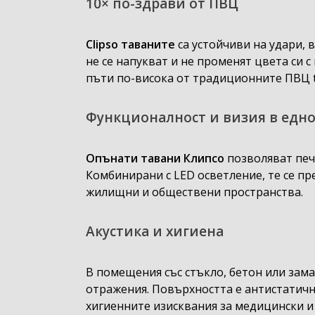
10× по-здрави от ПВЦ
Clipso таваните
са устойчиви на удари, 
не се напукват и не променят цвета си 
пъти по-висока от традиционните ПВЦ t
Функционалност и визия в едн
Опънати тавани Клипсо
позволяват печ
Комбинирани с LED осветление, те се п
жилищни и обществени пространства.
Акустика и хигиена
В помещения със стъкло, бетон или зам
отражения. Повърхността е антистатична
хигиенните изисквания за медицински и