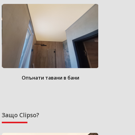
Опънати тавани в бани
Опънат
Защо Clipso?