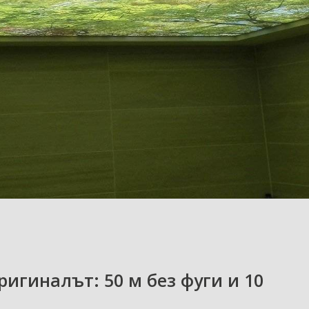
ригиналът: 50 м без фуги и 10