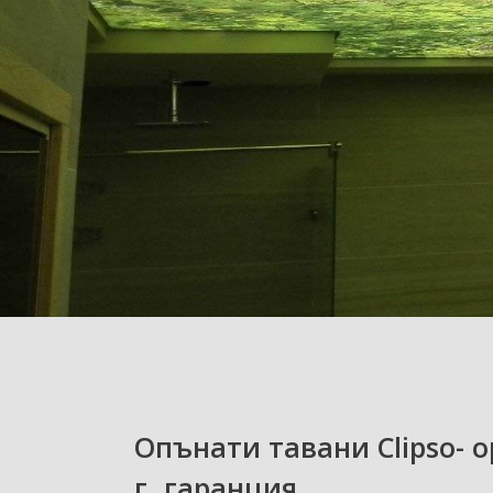
Опънати тавани Clipso- о
г. гаранция