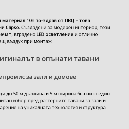
и материал 10× по-здрав от ПВЦ – това
и Clipso
.
Създадени за модерен интериор, тези
печат
, вградено
LED осветление
и отлично
рещ въздух при монтаж.
оригиналът в опънати тавани
Опънат таван във Виена бар Девин
омпромис за зали и домове
и до 50 м дължина и 5 м ширина без нито един
итан избор пред растерните тавани за зали и
рение на уникалната технология и структура