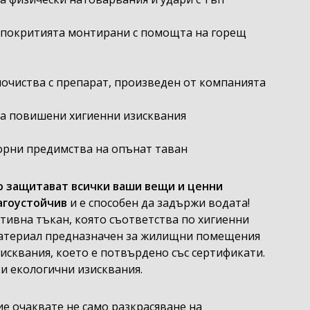
Ц покритията монтирани с помощта на горещ
почиства с препарат, произведен от компанията
на повишени хигиенни изисквания
орни предимства на опънат таван
о защитават всички ваши вещи и ценни
лагоустойчив
и е способен да задържи водата!
активна тъкан, която съответства по хигиенни
материал предназначен за жилищни помещения
исквания, което е потвърдено със сертификати.
ки екологични изисквания.
вие очаквате не само разкрасяване на