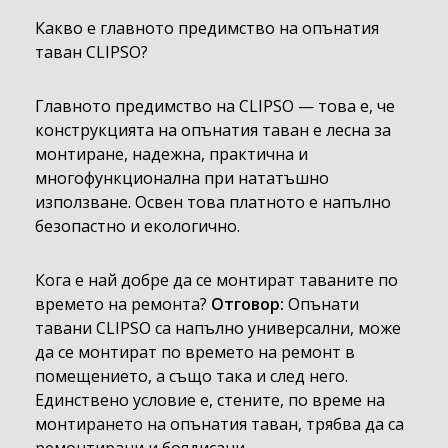
Какво е главното предимство на опънатия
таван CLIPSO?
Главното предимство на CLIPSO — това е, че
конструкцията на опънатия таван е лесна за
монтиране, надежна, практична и
многофункционална при нататъшно
използване. Освен това платното е напълно
безопастно и екологично.
Кога е най добре да се монтират таваните по
времето на ремонта?
Отговор:
Опънати
тавани CLIPSO са напълно универсални, може
да се монтират по времето на ремонт в
помещението, а също така и след него.
Единствено условие е, стените, по време на
монтирането на опънатия таван, трябва да са
ремонтирани и боядисани .