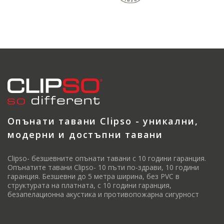
Опънати тавани Clipso - уникални,
модерни и достъпни тавани
Clipso- безшевните опънати тавани с 10 години гаранция.
Опънатите тавани Clipso- 10 пъти по-здрави, 10 години
гаранция. Безшевни до 5 метра ширина, без PVC в
структурата на платната, с 10 години гаранция,
безапелационна акустика и противопожарна сигурност