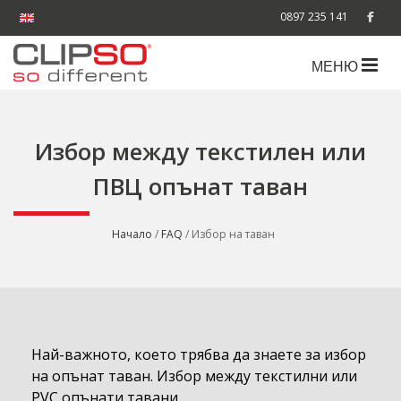
0897 235 141
МЕНЮ
Избор между текстилен или
ПВЦ опънат таван
Начало
/
FAQ
/ Избор на таван
Най-важното, което трябва да знаете за избор
на опънат таван. Избор между текстилни или
PVC опънати тавани.