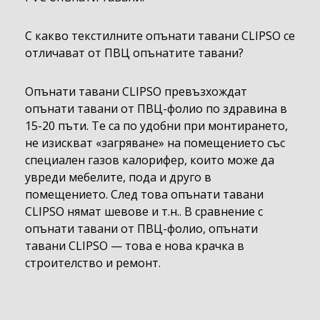
С какво текстилните опънати тавани CLIPSO се
отличават от ПВЦ опънатите тавани?
Опънати тавани CLIPSO превъзхождат
опънати тавани от ПВЦ-фолио по здравина в
15-20 пъти. Те са по удобни при монтирането,
не изискват «загряване» на помещението със
специален газов калорифер, които може да
увреди мебелите, пода и друго в
помещението. След това опънати тавани
CLIPSO нямат шевове и т.н.. В сравнение с
опънати тавани от ПВЦ-фолио, опънати
тавани CLIPSO — това е нова крачка в
строителство и ремонт.