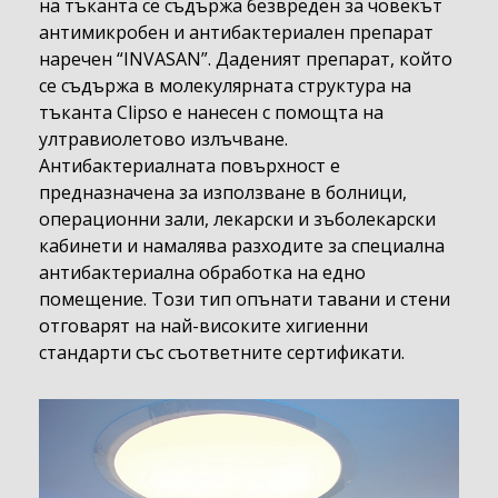
на тъканта се съдържа безвреден за човекът
антимикробен и антибактериален препарат
наречен “INVASAN”. Даденият препарат, който
се съдържа в молекулярната структура на
тъканта Clipso е нанесен с помощта на
ултравиолетово излъчване.
Антибактериалната повърхност е
предназначена за използване в болници,
операционни зали, лекарски и зъболекарски
кабинети и намалява разходите за специална
антибактериална обработка на едно
помещение. Този тип опънати тавани и стени
отговарят на най-високите хигиенни
стандарти със съответните сертификати.