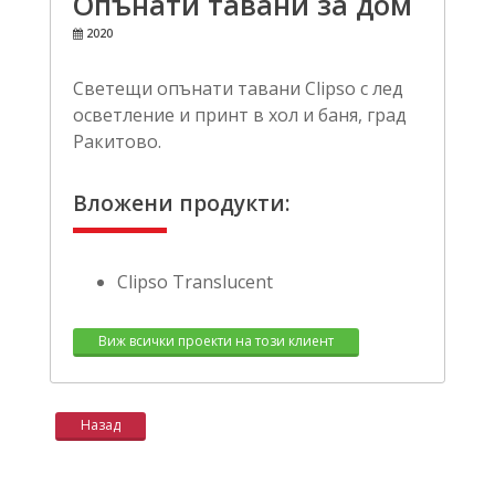
Опънати тавани за дом
2020
Светещи опънати тавани Clipso с лед
осветление и принт в хол и баня, град
Ракитово.
Вложени продукти:
Clipso Translucent
Виж всички проекти на този клиент
Назад