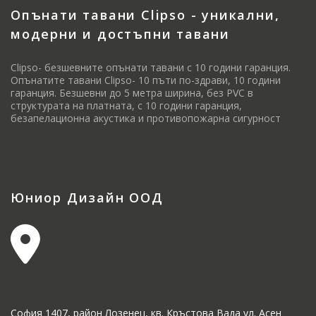
Опънати тавани Clipso - уникални,
модерни и достъпни тавани
Clipso- безшевните опънати тавани с 10 години гаранция.
Опънатите тавани Clipso- 10 пъти по-здрави, 10 години
гаранция. Безшевни до 5 метра ширина, без PVC в
структурата на платната, с 10 години гаранция,
безапелационна акустика и противопожарна сигурност
Юниор Дизайн ООД
София 1407, район Лозенец, кв. Кръстова Вада ул. Асен