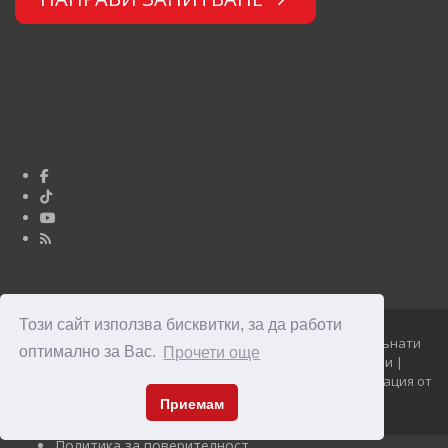
Този сайт използва бисквитки, за да работи
Юниор Дизайн © Опънати тавани Clipso 2010 - 2026 Опънати
оптимално за Вас.
Прочети още
тавани Clipso - уникални, модерни и достъпни тавани |
Изработка на сайт, NetService поддръжка и SEO оптимизация от
Максофт
Приемам
Политика за поверителност