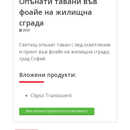
Опънати тавани във
фоайе на жилищна
сграда
2020
Светещ опънат таван с лед осветление
и принт във фоайе на жилищна сграда,
град София.
Вложени продукти:
Clipso Translucent
Виж всички проекти на този клиент