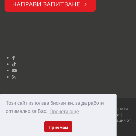
НАПРАВИ ЗАПИТВАНЕ
Този сайт използва бисквитки, за да работи
Юниор Дизайн © Опънати тавани Clipso 2010 - 2026 Опънати
оптимално за Вас.
Прочети още
тавани Clipso - уникални, модерни и достъпни тавани |
Изработка на сайт, NetService поддръжка и SEO оптимизация от
Максофт
Приемам