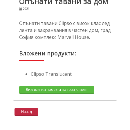
Опънати тавани за дом
2021
Опънати тавани Clipso с висок клас лед
лента и захранвания в частен дом, град
София комплекс Marvell House.
Вложени продукти:
Clipso Translucent
Виж всички проекти на този клиент
Назад