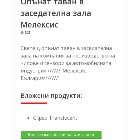
Опънат таван в
заседателна зала
Мелексис
2021
Светещ опънат таван в заседателна
зала на компания за производство на
чипове и сензори за автомобилната
индустрия \\\\\\\"Мелексис
България\\\\\\\".
Вложени продукти:
Clipso Translucent
Виж всички проекти на този клиент