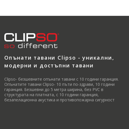
Опънати тавани Clipso - уникални,
модерни и достъпни тавани
Clipso- безшевните опънати тавани с 10 години гаранция.
Опънатите тавани Clipso- 10 пъти по-здрави, 10 години
гаранция. Безшевни до 5 метра ширина, без PVC в
структурата на платната, с 10 години гаранция,
безапелационна акустика и противопожарна сигурност