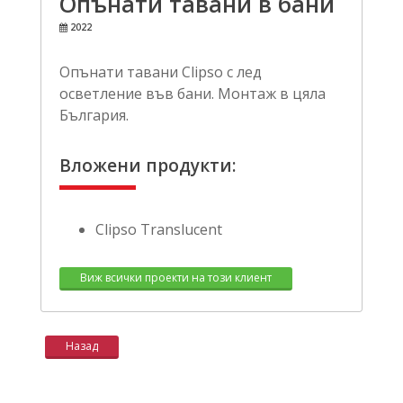
Опънати тавани в бани
2022
Опънати тавани Clipso с лед
осветление във бани. Монтаж в цяла
България.
Вложени продукти:
Clipso Translucent
Виж всички проекти на този клиент
Назад