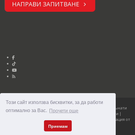
НАПРАВИ ЗАПИТВАНЕ
Този сайт използва бисквитки, за да работи
Юниор Дизайн © Опънати тавани Clipso 2010 - 2026 Опънати
оптимално за Вас.
Прочети още
тавани Clipso - уникални, модерни и достъпни тавани |
Изработка на сайт, NetService поддръжка и SEO оптимизация от
Максофт
Приемам