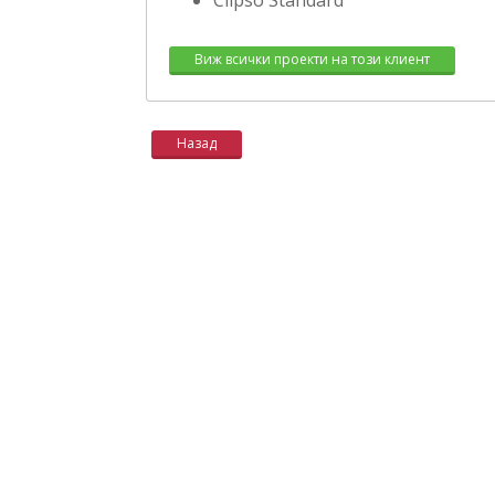
Clipso Standard
Виж всички проекти на този клиент
Назад