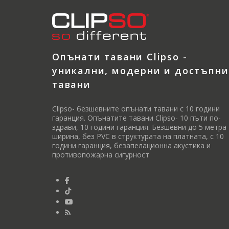
Опънати тавани Clipso -
уникални, модерни и достъпни
тавани
Clipso- безшевните опънати тавани с 10 години
гаранция. Опънатите тавани Clipso- 10 пъти по-
здрави, 10 години гаранция. Безшевни до 5 метра
ширина, без PVC в структурата на платната, с 10
години гаранция, безапелационна акустика и
противопожарна сигурност