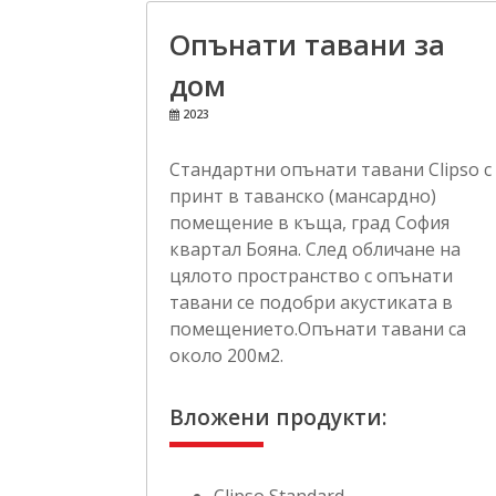
Опънати тавани за
дом
2023
Стандартни опънати тавани Clipso с
принт в таванско (мансардно)
помещение в къща, град София
квартал Бояна. След обличане на
цялото пространство с опънати
тавани се подобри акустиката в
помещението.Опънати тавани са
около 200м2.
Вложени продукти: