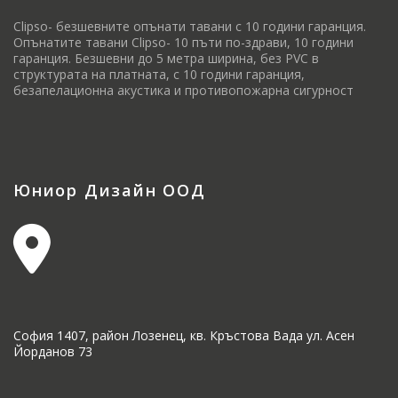
Clipso- безшевните опънати тавани с 10 години гаранция.
Опънатите тавани Clipso- 10 пъти по-здрави, 10 години
гаранция. Безшевни до 5 метра ширина, без PVC в
структурата на платната, с 10 години гаранция,
безапелационна акустика и противопожарна сигурност
Юниор Дизайн ООД
София 1407, район Лозенец, кв. Кръстова Вада ул. Асен
Йорданов 73