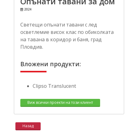
Опънати тавани за дом
2024
Светещи опънати тавани с лед
осветлемие висок клас по обиколката
на тавана в коридор и баня, град
Пловдив.
Вложени продукти:
Clipso Translucent
Виж всички проекти на този клиент
Назад