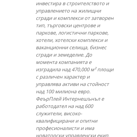
инвестира в строителството и
управлението на жилищни
сгради и комплекси от затворен
тип, търговски центрове и
паркове, логистични паркове,
хотели, хотелски комплекси и
ваканционни селища, бизнес
сгради и земеделие. До
момента компанията е
изградила над 470,000 м² площи
с различен характер и
управлява активи на стойност
над 100 милиона евро.
ФеърПлей Интернешънъл е
работодател на над 600
служители, високо-
квалифицирани и опитни
професионалисти и има
новаторски управленски екип.