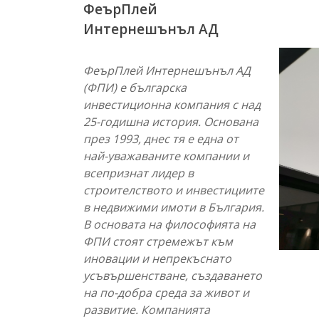
ФеърПлей
Интернешънъл АД
ФеърПлей Интернешънъл АД
(ФПИ) е българска
инвестиционна компания с над
25-годишна история. Основана
през 1993, днес тя е една от
най-уважаваните компании и
всепризнат лидер в
строителството и инвестициите
в недвижими имоти в България.
В основата на философията на
ФПИ стоят стремежът към
иновации и непрекъснато
усъвършенстване, създаването
на по-добра среда за живот и
развитие. Компанията