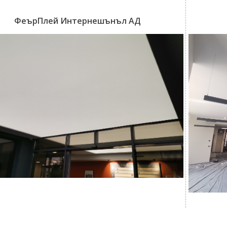
ФеърПлей Интернешънъл АД