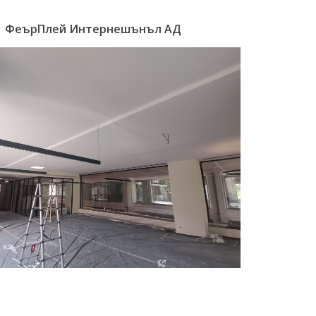
ФеърПлей Интернешънъл АД