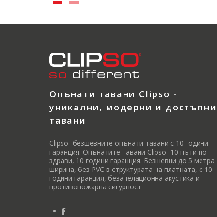
Опънати тавани Clipso -
уникални, модерни и достъпни
тавани
Clipso- безшевните опънати тавани с 10 години
гаранция. Опънатите тавани Clipso- 10 пъти по-
здрави, 10 години гаранция. Безшевни до 5 метра
ширина, без PVC в структурата на платната, с 10
години гаранция, безапелационна акустика и
противопожарна сигурност