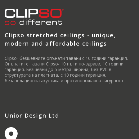
Clipso stretched ceilings - unique,
modern and affordable ceilings
Clipso- безшевните опънати тавани с 10 години гаранция.
Опънатите тавани Clipso- 10 пъти по-здрави, 10 години
гаранция. Безшевни до 5 метра ширина, без PVC в
структурата на платната, с 10 години гаранция,
безапелационна акустика и противопожарна сигурност
Unior Design Ltd