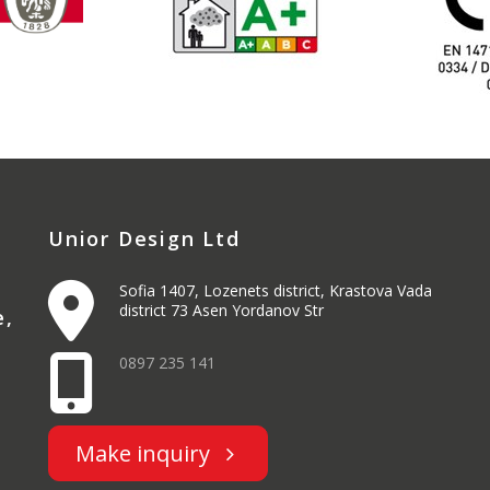
Unior Design Ltd
Sofia 1407, Lozenets district, Krastova Vada
district 73 Asen Yordanov Str
e,
0897 235 141
Make inquiry