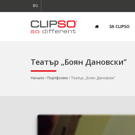
BG
ЗА CLIPSO
Театър „Боян Дановски”
Начало
/
Портфолио
/ Театър „Боян Дановски”