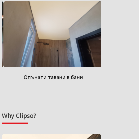
Опънати тавани в бани
Опънат
Why Clipso?