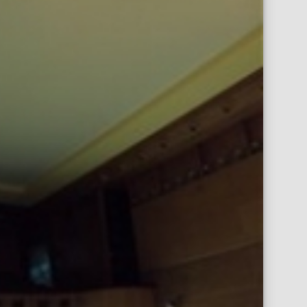
Опънат таван във Виена бар Девин