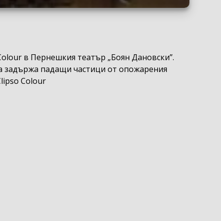
 Colour в Пернешкия театър „Боян Дановски”.
 да задържа падащи частици от опожарения
lipso Colour