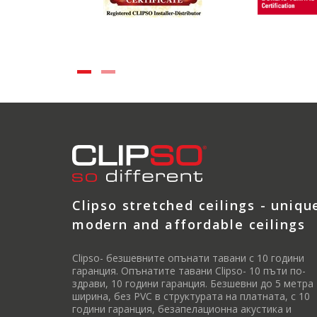
Clipso stretched ceilings - uniqu
modern and affordable ceilings
Clipso- безшевните опънати тавани с 10 години
гаранция. Опънатите тавани Clipso- 10 пъти по-
здрави, 10 години гаранция. Безшевни до 5 метра
ширина, без PVC в структурата на платната, с 10
години гаранция, безапелационна акустика и