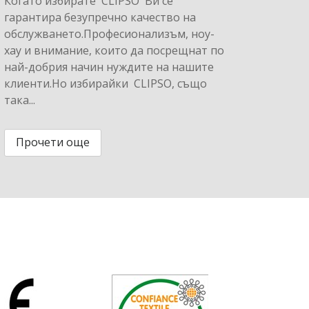
Когато избирате CLIPSO Ви се
гарантира безупречно качество на
обслужването.Професионализъм, ноу-
хау и внимание, които да посрещнат по
най-добрия начин нуждите на нашите
клиенти.Но избирайки CLIPSO, също
така...
Прочети още