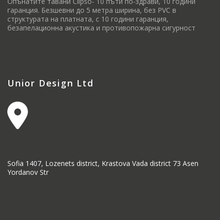
Опънатите тавани Clipso- 10 пъти по-здрави, 10 години
гаранция. Безшевни до 5 метра ширина, без PVC в
структурата на платната, с 10 години гаранция,
безапелационна акустика и противопожарна сигурност
Unior Design Ltd
Sofia 1407, Lozenets district, Krastova Vada district 73 Asen
Yordanov Str