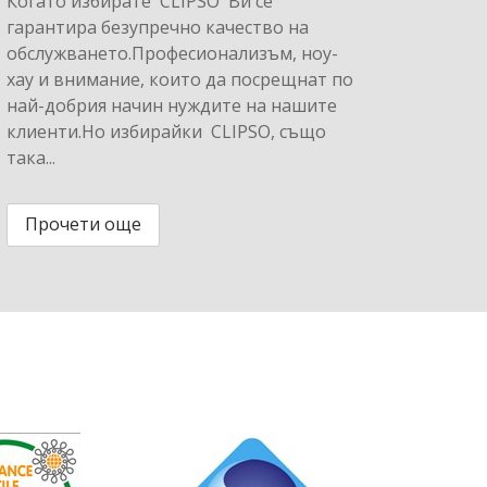
Когато избирате CLIPSO Ви се
гарантира безупречно качество на
обслужването.Професионализъм, ноу-
хау и внимание, които да посрещнат по
най-добрия начин нуждите на нашите
клиенти.Но избирайки CLIPSO, също
така...
Прочети още