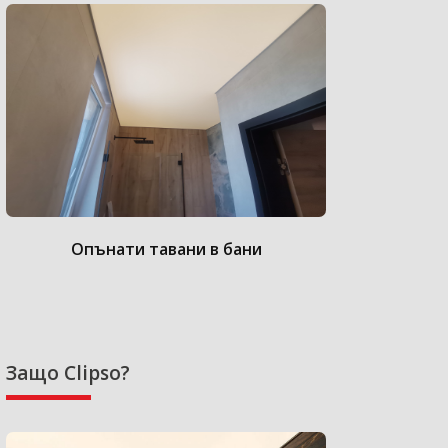
Опънати тавани в бани
Опънат
Защо Clipso?