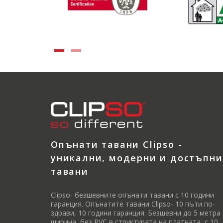
Опънати тавани Clipso -
уникални, модерни и достъпни
тавани
Clipso- безшевните опънати тавани с 10 години
гаранция. Опънатите тавани Clipso- 10 пъти по-
здрави, 10 години гаранция. Безшевни до 5 метра
ширина, без PVC в структурата на платната, с 10