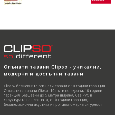
Опънати тавани Clipso - уникални,
модерни и достъпни тавани
Clipso- безшевните опънати тавани с 10 години гаранция.
Опънатите тавани Clipso- 10 пъти по-здрави, 10 години
гаранция. Безшевни до 5 метра ширина, без PVC в
структурата на платната, с 10 години гаранция,
безапелационна акустика и противопожарна сигурност