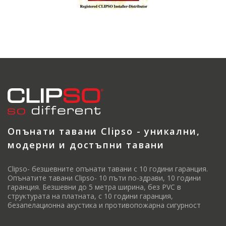
Опънати тавани Clipso - уникални,
модерни и достъпни тавани
Clipso- безшевните опънати тавани с 10 години гаранция.
Опънатите тавани Clipso- 10 пъти по-здрави, 10 години
гаранция. Безшевни до 5 метра ширина, без PVC в
структурата на платната, с 10 години гаранция,
безапелационна акустика и противопожарна сигурност