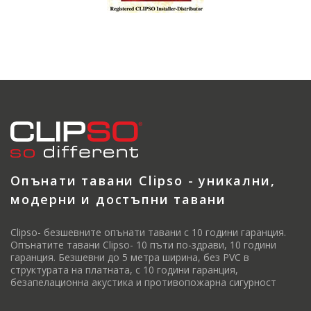
Опънати тавани Clipso - уникални,
модерни и достъпни тавани
Clipso- безшевните опънати тавани с 10 години гаранция.
Опънатите тавани Clipso- 10 пъти по-здрави, 10 години
гаранция. Безшевни до 5 метра ширина, без PVC в
структурата на платната, с 10 години гаранция,
безапелационна акустика и противопожарна сигурност