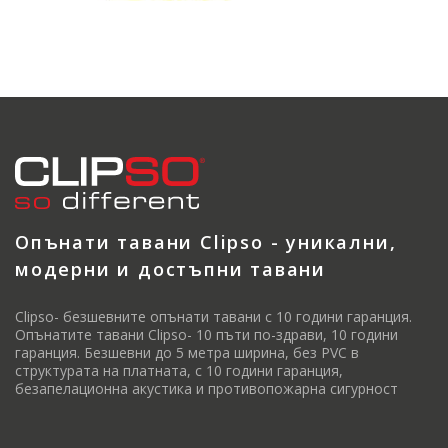
Опънати тавани Clipso - уникални,
модерни и достъпни тавани
Clipso- безшевните опънати тавани с 10 години гаранция.
Опънатите тавани Clipso- 10 пъти по-здрави, 10 години
гаранция. Безшевни до 5 метра ширина, без PVC в
структурата на платната, с 10 години гаранция,
безапелационна акустика и противопожарна сигурност