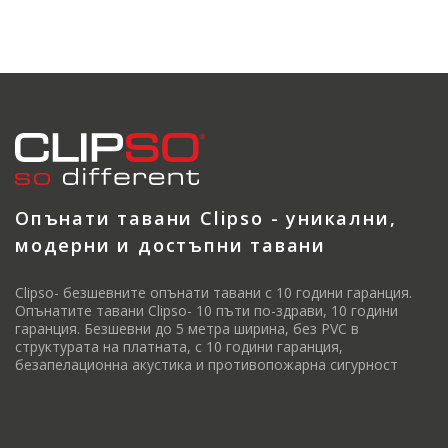
Опънати тавани Clipso - уникални,
модерни и достъпни тавани
Clipso- безшевните опънати тавани с 10 години гаранция.
Опънатите тавани Clipso- 10 пъти по-здрави, 10 години
гаранция. Безшевни до 5 метра ширина, без PVC в
структурата на платната, с 10 години гаранция,
безапелационна акустика и противопожарна сигурност