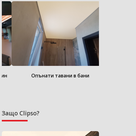
Опънати тавани в бани
Опънат
Защо Clipso?