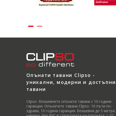
Опънати тавани Clipso -
уникални, модерни и достъпни
тавани
Clipso- безшевните опънати тавани с 10 години
гаранция. Опънатите тавани Clipso- 10 пъти по-
здрави, 10 години гаранция. Безшевни до 5 метра
ширина, без PVC в структурата на платната, с 10