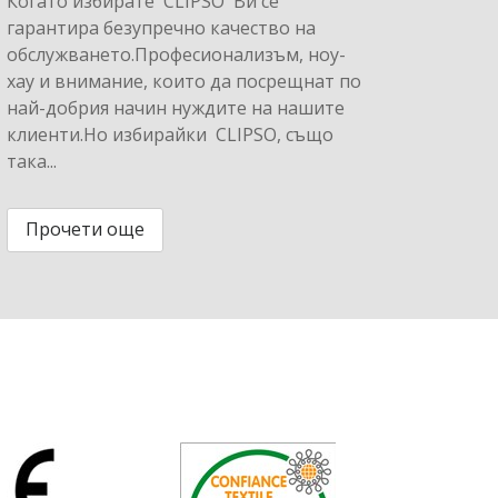
Когато избирате CLIPSO Ви се
гарантира безупречно качество на
обслужването.Професионализъм, ноу-
хау и внимание, които да посрещнат по
най-добрия начин нуждите на нашите
клиенти.Но избирайки CLIPSO, също
така...
Прочети още