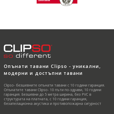
Опънати тавани Clipso - уникални,
модерни и достъпни тавани
Clipso- безшевните опънати тавани с 10 години гаранция.
Опънатите тавани Clipso- 10 пъти по-здрави, 10 години
гаранция. Безшевни до 5 метра ширина, без PVC в
структурата на платната, с 10 години гаранция,
безапелационна акустика и противопожарна сигурност