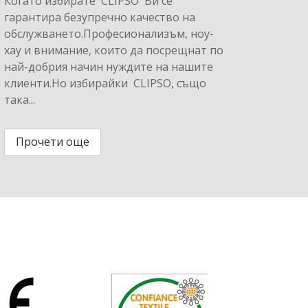
Когато избирате CLIPSO Ви се
гарантира безупречно качество на
обслужването.Професионализъм, ноу-
хау и внимание, които да посрещнат по
най-добрия начин нуждите на нашите
клиенти.Но избирайки CLIPSO, също
така...
Прочети още