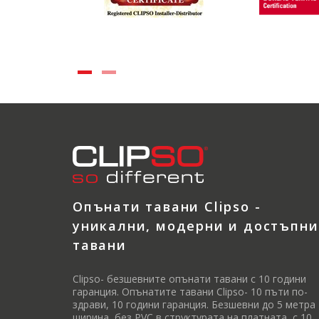
Опънати тавани Clipso -
уникални, модерни и достъпни
тавани
Clipso- безшевните опънати тавани с 10 години
гаранция. Опънатите тавани Clipso- 10 пъти по-
здрави, 10 години гаранция. Безшевни до 5 метра
ширина, без PVC в структурата на платната, с 10