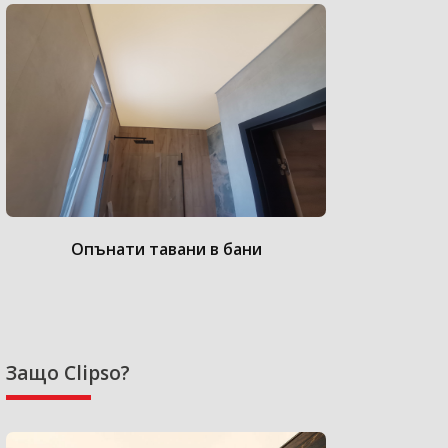
Опънати тавани в бани
Опънат
Защо Clipso?