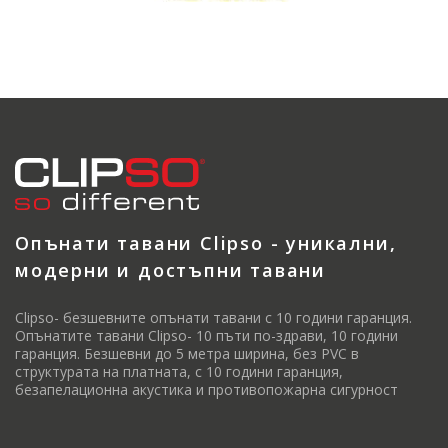
Опънати тавани Clipso - уникални,
модерни и достъпни тавани
Clipso- безшевните опънати тавани с 10 години гаранция.
Опънатите тавани Clipso- 10 пъти по-здрави, 10 години
гаранция. Безшевни до 5 метра ширина, без PVC в
структурата на платната, с 10 години гаранция,
безапелационна акустика и противопожарна сигурност