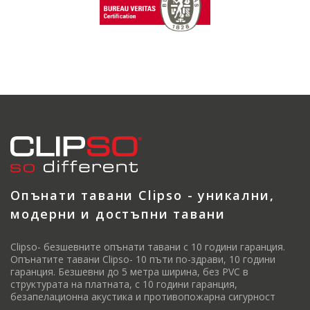
Опънати тавани Clipso - уникални,
модерни и достъпни тавани
Clipso- безшевните опънати тавани с 10 години гаранция.
Опънатите тавани Clipso- 10 пъти по-здрави, 10 години
гаранция. Безшевни до 5 метра ширина, без PVC в
структурата на платната, с 10 години гаранция,
безапелационна акустика и противопожарна сигурност