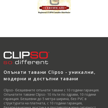
Опънати тавани Clipso - уникални,
модерни и достъпни тавани
Clipso- безшевните опънати тавани с 10 години гаранция.
Опънатите тавани Clipso- 10 пъти по-здрави, 10 години
гаранция. Безшевни до 5 метра ширина, без PVC в
структурата на платната, с 10 години гаранция,
безапелационна акустика и противопожарна сигурност