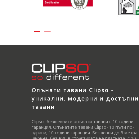
Опънати тавани Clipso -
уникални, модерни и достъпни
тавани
Clipso- безшевните опънати тавани с 10 години
гаранция. Опънатите тавани Clipso- 10 пъти по-
здрави, 10 години гаранция. Безшевни до 5 метра
ширина, без PVC в структурата на платната, с 10