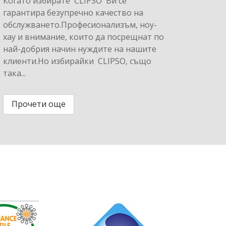
Когато избирате CLIPSO Ви се
гарантира безупречно качество на
обслужването.Професионализъм, ноу-
хау и внимание, които да посрещнат по
най-добрия начин нуждите на нашите
клиенти.Но избирайки CLIPSO, също
така...
Прочети още