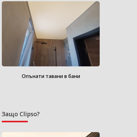
Опънати тавани в бани
Опънат
Защо Clipso?