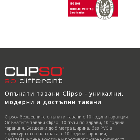
Опънати тавани Clipso - уникални,
модерни и достъпни тавани
Clipso- безшевните опънати тавани с 10 години гаранция.
Опънатите тавани Clipso- 10 пъти по-здрави, 10 години
гаранция. Безшевни до 5 метра ширина, без PVC в
структурата на платната, с 10 години гаранция,
безапелационна акустика и противопожарна сигурност