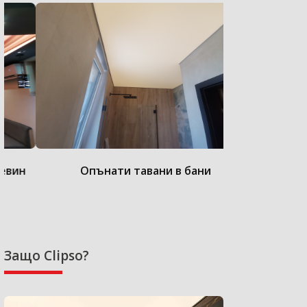
Опънати тавани в бани
Опънат
Защо Clipso?