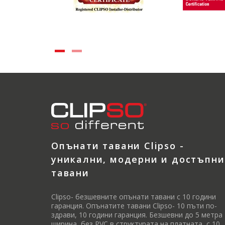
Опънати тавани Clipso -
уникални, модерни и достъпни
тавани
Clipso- безшевните опънати тавани с 10 години
гаранция. Опънатите тавани Clipso- 10 пъти по-
здрави, 10 години гаранция. Безшевни до 5 метра
ширина, без PVC в структурата на платната, с 10