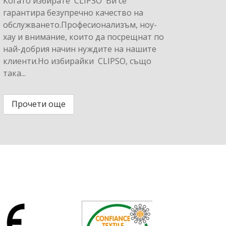
Когато избирате CLIPSO Ви се
гарантира безупречно качество на
обслужването.Професионализъм, ноу-
хау и внимание, които да посрещнат по
най-добрия начин нуждите на нашите
клиенти.Но избирайки CLIPSO, също
така...
Прочети още