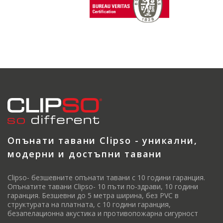
Опънати тавани Clipso - уникални,
модерни и достъпни тавани
Clipso- безшевните опънати тавани с 10 години гаранция.
Опънатите тавани Clipso- 10 пъти по-здрави, 10 години
гаранция. Безшевни до 5 метра ширина, без PVC в
структурата на платната, с 10 години гаранция,
безапелационна акустика и противопожарна сигурност