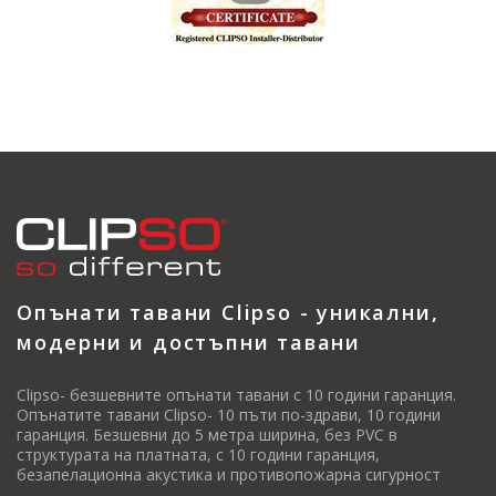
Опънати тавани Clipso - уникални,
модерни и достъпни тавани
Clipso- безшевните опънати тавани с 10 години гаранция.
Опънатите тавани Clipso- 10 пъти по-здрави, 10 години
гаранция. Безшевни до 5 метра ширина, без PVC в
структурата на платната, с 10 години гаранция,
безапелационна акустика и противопожарна сигурност