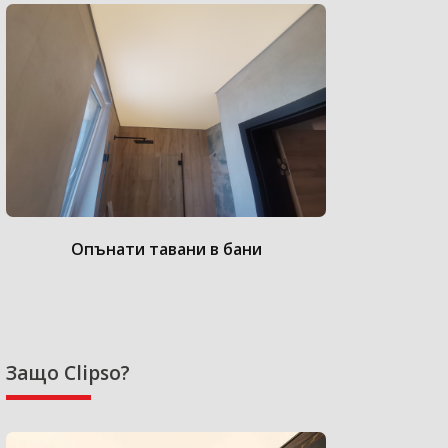
Опънати тавани в бани
Опънат
Защо Clipso?