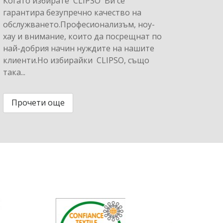
Когато избирате CLIPSO Ви се
гарантира безупречно качество на
обслужването.Професионализъм, ноу-
хау и внимание, които да посрещнат по
най-добрия начин нуждите на нашите
клиенти.Но избирайки CLIPSO, също
така...
Прочети още