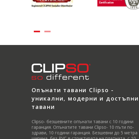
Опънати тавани Clipso -
уникални, модерни и достъпни
тавани
Clipso- безшевните опънати тавани с 10 години
гаранция. Опънатите тавани Clipso- 10 пъти по-
здрави, 10 години гаранция. Безшевни до 5 метра
ширина, без PVC в структурата на платната, с 10