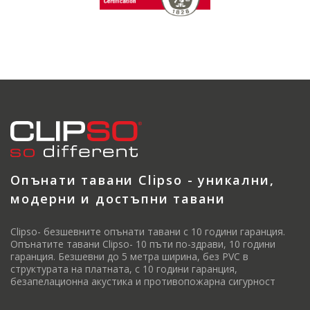
Опънати тавани Clipso - уникални,
модерни и достъпни тавани
Clipso- безшевните опънати тавани с 10 години гаранция.
Опънатите тавани Clipso- 10 пъти по-здрави, 10 години
гаранция. Безшевни до 5 метра ширина, без PVC в
структурата на платната, с 10 години гаранция,
безапелационна акустика и противопожарна сигурност