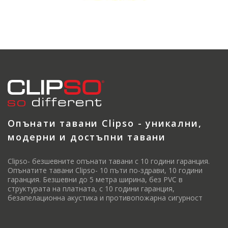
Опънати тавани Clipso - уникални,
модерни и достъпни тавани
Clipso- безшевните опънати тавани с 10 години гаранция.
Опънатите тавани Clipso- 10 пъти по-здрави, 10 години
гаранция. Безшевни до 5 метра ширина, без PVC в
структурата на платната, с 10 години гаранция,
безапелационна акустика и противопожарна сигурност