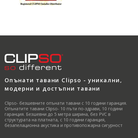
Опънати тавани Clipso - уникални,
модерни и достъпни тавани
Clipso- безшевните опънати тавани с 10 години гаранция.
Опънатите тавани Clipso- 10 пъти по-здрави, 10 години
гаранция. Безшевни до 5 метра ширина, без PVC в
структурата на платната, с 10 години гаранция,
безапелационна акустика и противопожарна сигурност