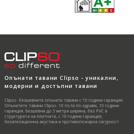
Опънати тавани Clipso - уникални,
модерни и достъпни тавани
Clipso- безшевните опънати тавани с 10 години гаранция.
Опънатите тавани Clipso- 10 пъти по-здрави, 10 години
гаранция. Безшевни до 5 метра ширина, без PVC в
структурата на платната, с 10 години гаранция,
безапелационна акустика и противопожарна сигурност