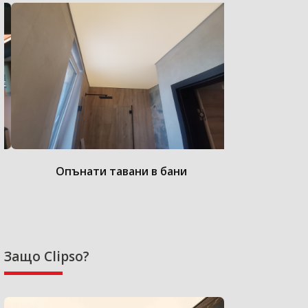
Опънати тавани в бани
Опънат
Защо Clipso?