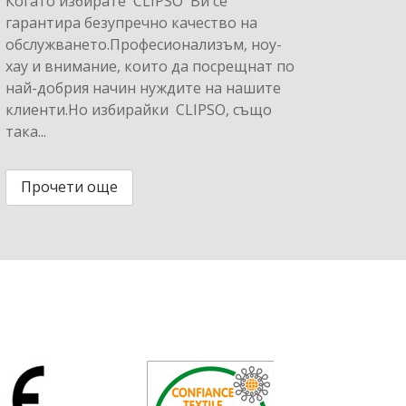
Когато избирате CLIPSO Ви се
гарантира безупречно качество на
обслужването.Професионализъм, ноу-
хау и внимание, които да посрещнат по
най-добрия начин нуждите на нашите
клиенти.Но избирайки CLIPSO, също
така...
Прочети още