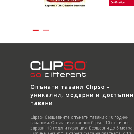
Опънати тавани Clipso -
уникални, модерни и достъпни
тавани
Clipso- безшевните опънати тавани с 10 години
гаранция. Опънатите тавани Clipso- 10 пъти по-
здрави, 10 години гаранция. Безшевни до 5 метра
ширина, без PVC в структурата на платната, с 10