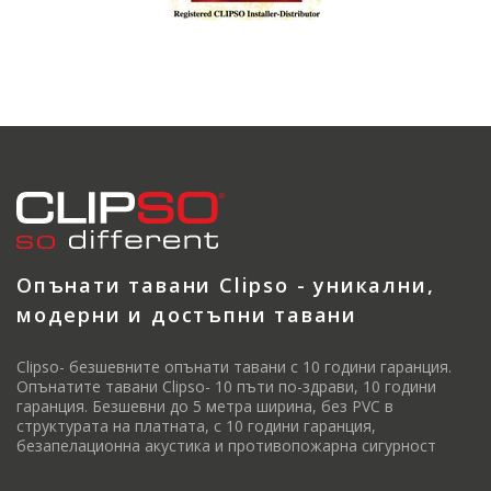
Опънати тавани Clipso - уникални,
модерни и достъпни тавани
Clipso- безшевните опънати тавани с 10 години гаранция.
Опънатите тавани Clipso- 10 пъти по-здрави, 10 години
гаранция. Безшевни до 5 метра ширина, без PVC в
структурата на платната, с 10 години гаранция,
безапелационна акустика и противопожарна сигурност